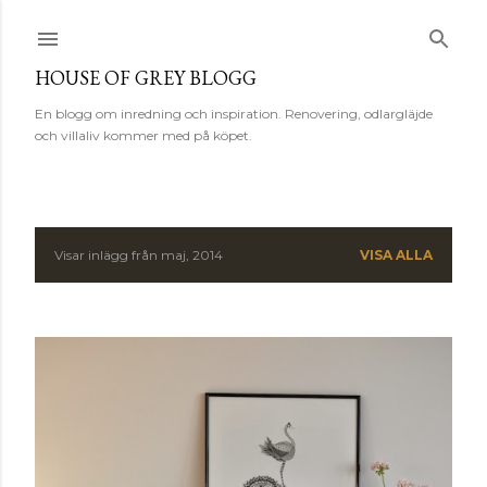
Fortsätt till huvudinnehåll
HOUSE OF GREY BLOGG
En blogg om inredning och inspiration. Renovering, odlargläjde
och villaliv kommer med på köpet.
Visar inlägg från maj, 2014
VISA ALLA
I
n
l
ä
g