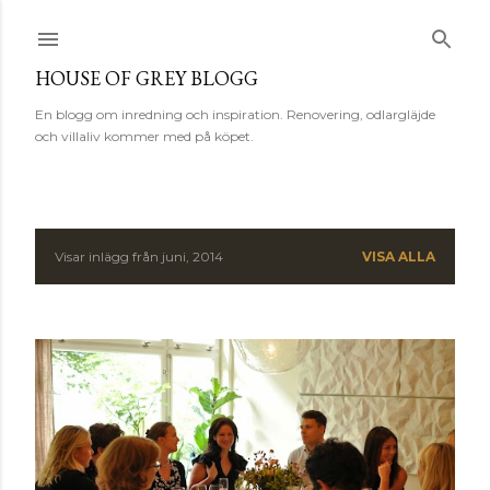
Fortsätt till huvudinnehåll
HOUSE OF GREY BLOGG
En blogg om inredning och inspiration. Renovering, odlargläjde
och villaliv kommer med på köpet.
Visar inlägg från juni, 2014
VISA ALLA
I
n
l
ä
g