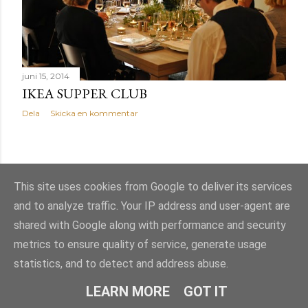
g
juni 15, 2014
IKEA SUPPER CLUB
Dela
Skicka en kommentar
ÄLDRE INLÄGG
This site uses cookies from Google to deliver its services
and to analyze traffic. Your IP address and user-agent are
shared with Google along with performance and security
metrics to ensure quality of service, generate usage
statistics, and to detect and address abuse.
Använder Blogger
LEARN MORE
GOT IT