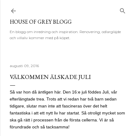
Fortsätt till huvudinnehåll
HOUSE OF GREY BLOGG
En blogg om inredning och inspiration. Renovering, odlargläjde
och villaliv kommer med på köpet.
augusti 09, 2016
VÄLKOMMEN ÄLSKADE JULI
Så var hon då äntligen här. Den 16:e juli föddes Juli, vår
efterlängtade trea. Trots att vi redan har två barn sedan
tidigare, slutar man inte att fascineras över det helt
fantastiska i att ett nytt liv har startat. Så otroligt mycket som
ska gå rätt i processen från de första cellerna. Vi är så
förundrade och så tacksamma!