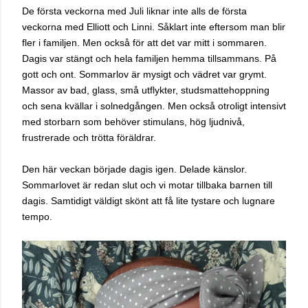
De första veckorna med Juli liknar inte alls de första
veckorna med Elliott och Linni. Såklart inte eftersom man blir
fler i familjen. Men också för att det var mitt i sommaren.
Dagis var stängt och hela familjen hemma tillsammans. På
gott och ont. Sommarlov är mysigt och vädret var grymt.
Massor av bad, glass, små utflykter, studsmattehoppning
och sena kvällar i solnedgången. Men också otroligt intensivt
med storbarn som behöver stimulans, hög ljudnivå,
frustrerade och trötta föräldrar.
Den här veckan började dagis igen. Delade känslor.
Sommarlovet är redan slut och vi motar tillbaka barnen till
dagis. Samtidigt väldigt skönt att få lite tystare och lugnare
tempo.