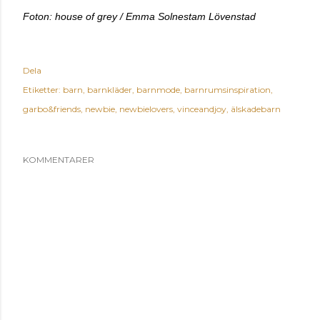
Foton: house of grey / Emma Solnestam Lövenstad
Dela
Etiketter:
barn
barnkläder
barnmode
barnrumsinspiration
garbo&friends
newbie
newbielovers
vinceandjoy
älskadebarn
KOMMENTARER