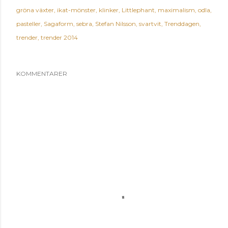
gröna växter
ikat-mönster
klinker
Littlephant
maximalism
odla
pasteller
Sagaform
sebra
Stefan Nilsson
svartvit
Trenddagen
trender
trender 2014
KOMMENTARER