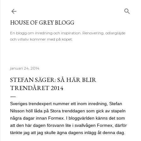
Fortsätt till huvudinnehåll
HOUSE OF GREY BLOGG
En blogg om inredning och inspiration. Renovering, odlargläjde
och villaliv kommer med på köpet.
januari 24, 2014
STEFAN SÄGER: SÅ HÄR BLIR
TRENDÅRET 2014
Sveriges trendexpert nummer ett inom inredning, Stefan
Nilsson höll låda på Stora trenddagen som gick av stapeln
några dagar innan Formex. I bloggvärlden känns det som
att den här dagen försvann lite i svallvågen Formex, därför
tänkte jag att jag skulle ägna dagens inlägg åt denna dag.